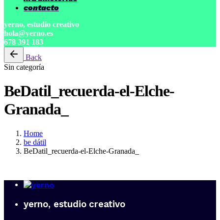
contacto
yerno, estudio creativo
hola@yerno.es
678 391 183
Back
Sin categoría
BeDatil_recuerda-el-Elche-
Granada_
Home
be dátil
BeDatil_recuerda-el-Elche-Granada_
yerno, estudio creativo