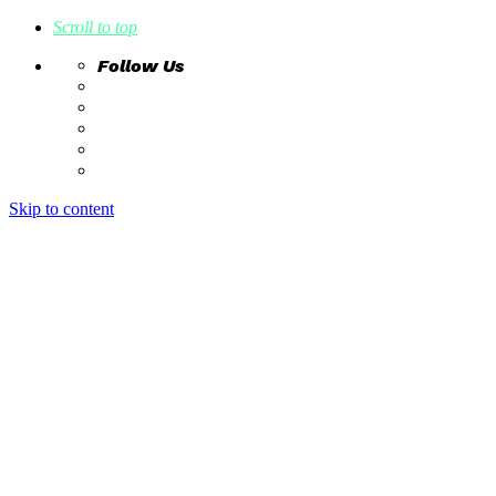
Scroll to top
Follow Us
Skip to content
home
ideas
estudio creativo
intrahistorias
contacto