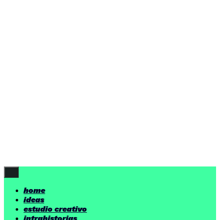
home
ideas
estudio creativo
intrahistorias
contacto
ideas
por encima de nuestras posibilidades.
yerno
/ estudio creativo ©
Follow Us
home
ideas
estudio creativo
intrahistorias