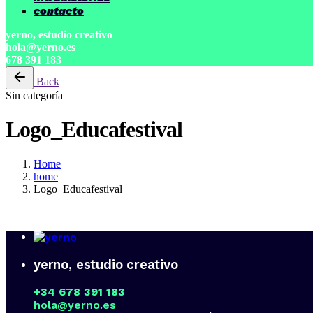
contacto
yerno, estudio creativo
hola@yerno.es
678 391 183
Back
Sin categoría
Logo_Educafestival
Home
home
Logo_Educafestival
yerno, estudio creativo
+34 678 391 183
hola@yerno.es