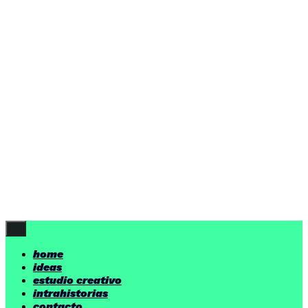
ideas
estudio creativo
intrahistorias
contacto
ideas
por encima de nuestras posibilidades.
yerno
/ estudio creativo ©
Follow Us
home
ideas
estudio creativo
intrahistorias
contacto