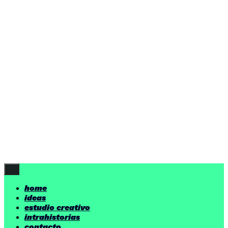
ideas
estudio creativo
intrahistorias
contacto
ideas
por encima de nuestras posibilidades.
yerno
/ estudio creativo ©
Follow Us
home
ideas
estudio creativo
intrahistorias
contacto