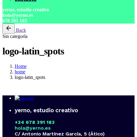
yerno, estudio creativo
hola@yerno.es
678 391 183
Back
Sin categoría
logo-latin_spots
Home
home
logo-latin_spots
yerno, estudio creativo
+34 678 391 183
hola@yerno.es
C/ Antonio Martínez García, 5 (Ático)