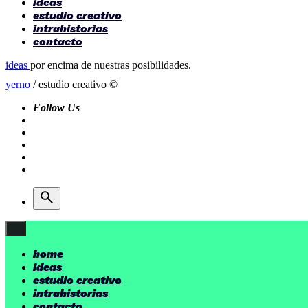
ideas
estudio creativo
intrahistorias
contacto
ideas
por encima de nuestras posibilidades.
yerno
/ estudio creativo ©
Follow Us
home
ideas
estudio creativo
intrahistorias
contacto