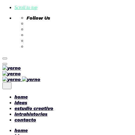
Scroll to top
Follow Us
Skip
to
content
home
ideas
estudio creativo
intrahistorias
contacto
home