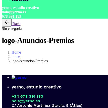
yerno, estudio creativo
hola@yerno.es
678 391 183
Back
Sin categoría
logo-Anuncios-Premios
Home
home
logo-Anuncios-Premios
yerno, estudio creativo
+34 678 391 183
hola@yerno.es
C/ Antonio Martínez García, 5 (Ático)