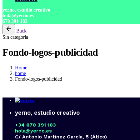
yerno, estudio creativo
hola@yerno.es
678 391 183
Back
Sin categoría
Fondo-logos-publicidad
Home
home
Fondo-logos-publicidad
yerno, estudio creativo
+34 678 391 183
hola@yerno.es
C/ Antonio Martínez García, 5 (Ático)