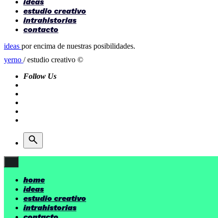
ideas
estudio creativo
intrahistorias
contacto
ideas
por encima de nuestras posibilidades.
yerno
/ estudio creativo ©
Follow Us
home
ideas
estudio creativo
intrahistorias
contacto