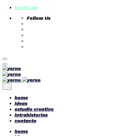
Scroll to top
Follow Us
Skip
to
content
home
ideas
estudio creativo
intrahistorias
contacto
home