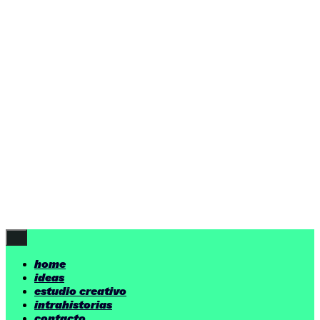
ideas
estudio creativo
intrahistorias
contacto
ideas
por encima de nuestras posibilidades.
yerno
/ estudio creativo ©
Follow Us
home
ideas
estudio creativo
intrahistorias
contacto