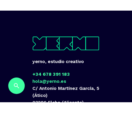
yerno, estudio creativo
+34 678 391 183
hola@yerno.es
C/ Antonio Martínez García, 5
(Ático)
03206 Elche (Alicante)