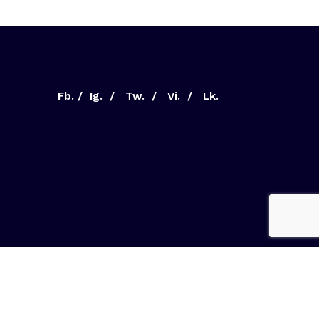
Fb.
/
Ig.
/
Tw.
/
Vi.
/
Lk.