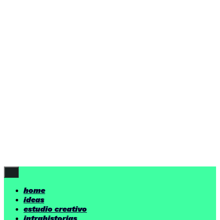
home
ideas
estudio creativo
intrahistorias
contacto
ideas
por encima de nuestras posibilidades.
yerno
/ estudio creativo ©
Follow Us
home
ideas
estudio creativo
intrahistorias