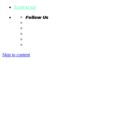
Scroll to top
Follow Us
Skip to content
home
ideas
estudio creativo
intrahistorias
contacto