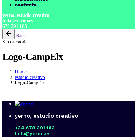
contacto
yerno, estudio creativo
hola@yerno.es
678 391 183
Back
Sin categoría
Logo-CampElx
Home
estudio creativo
Logo-CampElx
yerno, estudio creativo
+34 678 391 183
hola@yerno.es