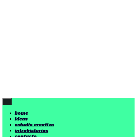
ideas
estudio creativo
intrahistorias
contacto
ideas
por encima de nuestras posibilidades.
yerno
/ estudio creativo ©
Follow Us
home
ideas
estudio creativo
intrahistorias
contacto