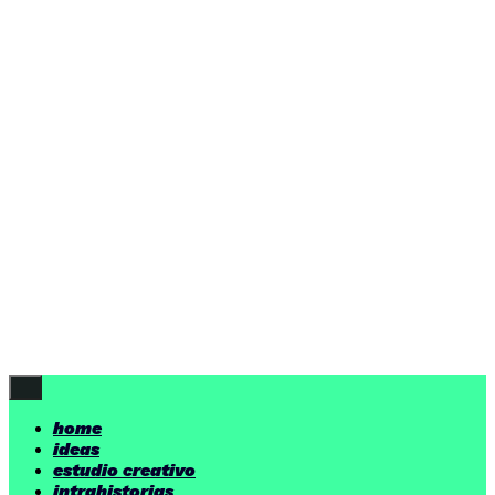
home
ideas
estudio creativo
intrahistorias
contacto
ideas
por encima de nuestras posibilidades.
yerno
/ estudio creativo ©
Follow Us
home
ideas
estudio creativo
intrahistorias