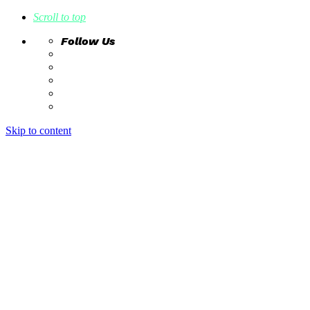
Scroll to top
Follow Us
Skip to content
home
ideas
estudio creativo
intrahistorias
contacto