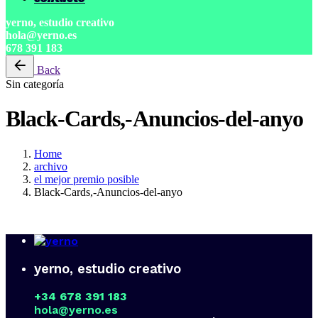
yerno, estudio creativo
hola@yerno.es
678 391 183
Back
Sin categoría
Black-Cards,-Anuncios-del-anyo
Home
archivo
el mejor premio posible
Black-Cards,-Anuncios-del-anyo
yerno, estudio creativo
+34 678 391 183
hola@yerno.es