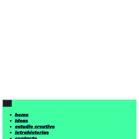
ideas
estudio creativo
intrahistorias
contacto
ideas
por encima de nuestras posibilidades.
yerno
/ estudio creativo ©
Follow Us
home
ideas
estudio creativo
intrahistorias
contacto