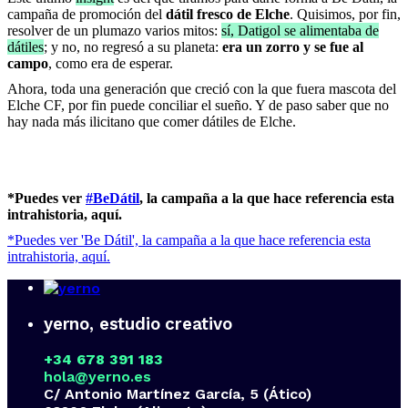
campaña de promoción del
dátil fresco de Elche
. Quisimos, por fin,
resolver de un plumazo varios mitos:
sí, Datigol se alimentaba de
dátiles
; y no, no regresó a su planeta:
era un zorro y se fue al
campo
, como era de esperar.
Ahora, toda una generación que creció con la que fuera mascota del
Elche CF, por fin puede conciliar el sueño. Y de paso saber que no
hay nada más ilicitano que comer dátiles de Elche.
*Puedes ver
#BeDátil
, la campaña a la que hace referencia esta
intrahistoria, aquí.
*Puedes ver 'Be Dátil', la campaña a la que hace referencia esta
intrahistoria, aquí.
yerno, estudio creativo
+34 678 391 183
hola@yerno.es
C/ Antonio Martínez García, 5 (Ático)