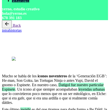
contacto
yerno, estudio creativo
hola@yerno.es
678 391 183
Back
intrahistorias
2 min read
datigol y la mitología ilicitana
Author
yerno
Published
24 marzo, 2021
Mucho se habla de los
iconos noventeros
de la ‘Generación EGB’:
He-man, Son Goku, las Tortugas Ninja o antes Yupi, David el
gnomo o Espinete. En nuestro caso,
Datigol fue nuestro particular
Espinete
. Un icono al que siempre acompañaban
leyendas urbanas
que lo convirtieron poco menos que en un ser mitológico, en Elche:
que si era gafe, que si era una ardilla o que si realmente comía
dátiles.
Este último
insight
es del que tiramos para darle forma a Be Dátil, la