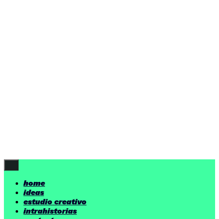
ideas
estudio creativo
intrahistorias
contacto
ideas
por encima de nuestras posibilidades.
yerno
/ estudio creativo ©
Follow Us
home
ideas
estudio creativo
intrahistorias