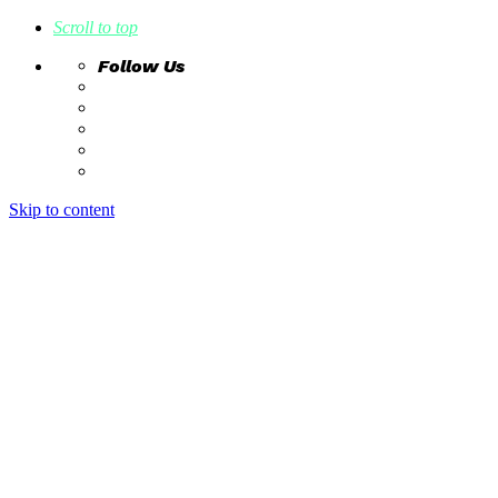
Scroll to top
Follow Us
Skip to content
home
ideas
estudio creativo
intrahistorias
contacto
home