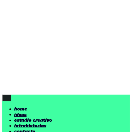
ideas
estudio creativo
intrahistorias
contacto
ideas
por encima de nuestras posibilidades.
yerno
/ estudio creativo ©
Follow Us
home
ideas
estudio creativo
intrahistorias
contacto