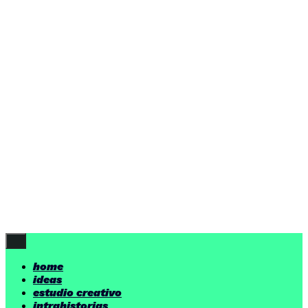
home
ideas
estudio creativo
intrahistorias
contacto
ideas
por encima de nuestras posibilidades.
yerno
/ estudio creativo ©
Follow Us
home
ideas
estudio creativo
intrahistorias