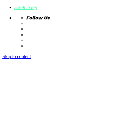
Scroll to top
Follow Us
Skip to content
home
ideas
estudio creativo
intrahistorias
contacto