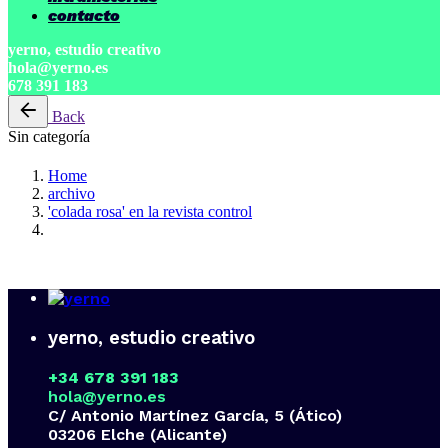
contacto
yerno, estudio creativo
hola@yerno.es
678 391 183
Back
Sin categoría
Home
archivo
'colada rosa' en la revista control
yerno, estudio creativo
+34 678 391 183
hola@yerno.es
C/ Antonio Martínez García, 5 (Ático)
03206 Elche (Alicante)