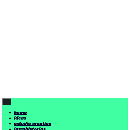
home
ideas
estudio creativo
intrahistorias
contacto
ideas
por encima de nuestras posibilidades.
yerno
/ estudio creativo ©
Follow Us
home
ideas
estudio creativo
intrahistorias