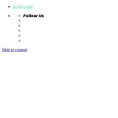
Scroll to top
Follow Us
Skip to content
home
ideas
estudio creativo
intrahistorias
contacto