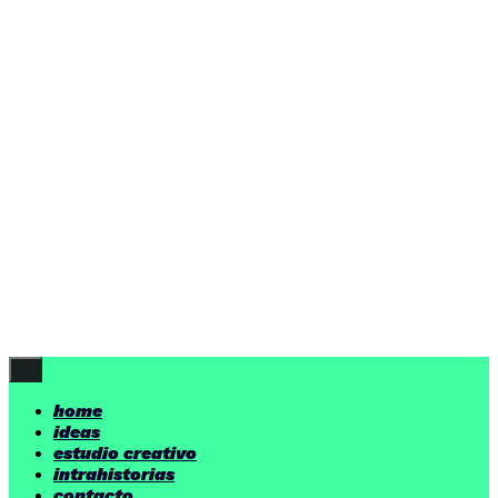
ideas
estudio creativo
intrahistorias
contacto
ideas
por encima de nuestras posibilidades.
yerno
/ estudio creativo ©
Follow Us
home
ideas
estudio creativo
intrahistorias
contacto