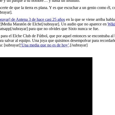
lle y un parque a su nombre… y hasta un instituto.
rte de que la tierra es plana. Y es que escuchar a un genio como él, co
brayar].
brayar] de Antena 3 de hace casi 25 años
en la que se viene arriba habl
ar]Media Maratón de Elche[/subrayar]. Un audio que no aparece en
Wiki
hatsapp[/subrayar] para que no olvides que Sixto nunca se fue.
 para el Elche Club de Fútbol, que por aquel entonces se encontraba al
 para salvar al equipo. Una joya que quisimos desempolvar para recordarl
a: [subrayar]
‘Una media que no es de hoy’
.[/subrayar]