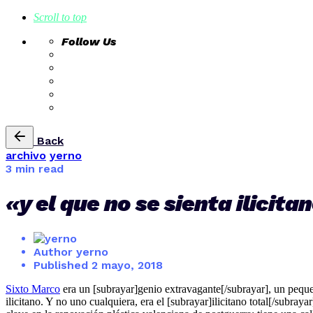
Scroll to top
Follow Us
Skip
Back
to
archivo
yerno
content
3 min read
«y el que no se sienta ilicita
Author
yerno
Published
2 mayo, 2018
Sixto Marco
era un [subrayar]genio extravagante[/subrayar], un pequeñ
ilicitano. Y no uno cualquiera, era el [subrayar]ilicitano total[/subr