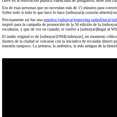
clave en la renovación plástica valenciana de postguerra; tiene una ca
Era de esas personas que no necesitan más de 15 minutos para convence
Sobre todo si todo lo que hace lo hace [subrayar]a corazón abierto[/su
Precisamente así fue una
emotiva [subrayar]entrevista radiofónica[/su
inspiró para la campaña de promoción de la 50 edición de la [subray
esculturas, y que de vez en cuando, te vuelve a [subrayar]llegar al W
El audio original es de [subrayar]1994[/subrayar], un momento crítico
ilustres de la ciudad se volcaran con la iniciativa de recaudar dinero
maratón tampoco. La primera, la auténtica, la más antigua de la histori